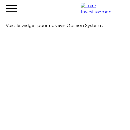
Voici le widget pour nos avis Opinion System :
Accueil
Acheter
Vendre
Louer
Financer
Gest
Estimation