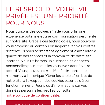
Nous contacter
LE RESPECT DE VOTRE VIE
PRIVÉE EST UNE PRIORITÉ
Pied de page droit
POUR NOUS
Recrutement
Nous utilisons des cookies afin de vous offrir une
expérience optimale et une communication pertinente
Nos honoraires
sur notre site. Grace à ces technologies, nous pouvons
Mentions légales
vous proposer du contenu en rapport avec vos centres
d'intérêt. Ils nous permettent également d'améliorer la
Politique de confidentialité
qualité de nos services et la convivialité de notre site
Plan du site
internet. Nous utiliserons uniquement les données
personnelles pour lesquelles vous avez donné votre
accord. Vous pouvez les modifier à n'importe quel
Blog
moment via la rubrique ″Gérer les cookies″ en bas de
notre site, à l'exception des cookies essentiels à son
fonctionnement. Pour plus d'informations sur vos
Comment choisir son agence immobilière
données personnelles, veuillez consulter
dans la Loire ?
notre politique de confidentialité
.
Votre agence immobilière à Saint-Étienne :