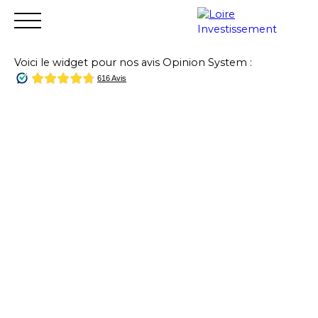
Voici le widget pour nos avis Opinion System :
Accueil
Acheter
Vendre
Louer
Financer
Gest
Estimation