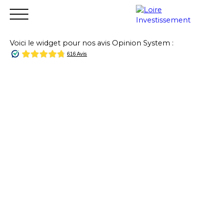
Voici le widget pour nos avis Opinion System :
Accueil
Acheter
Vendre
Louer
Financer
Gest
Estimation