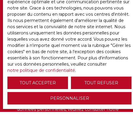
expérience optimale et une communication pertinente sur
Votre message
notre site. Grace à ces technologies, nous pouvons vous
proposer du contenu en rapport avec vos centres d'intérêt.
Ils nous permettent également d'améliorer la qualité de
J'accepte le traitement de mes données
nos services et la convivialité de notre site internet. Nous
personnelles conformément au RGPD. Si vous ne
utiliserons uniquement les données personnelles pour
souhaitez pas faire l'objet de prospection
lesquelles vous avez donné votre accord. Vous pouvez les
commerciale par voie téléphonique, vous pouvez
modifier à n'importe quel moment via la rubrique ″Gérer les
vous inscrire gratuitement sur la liste d'opposition
cookies″ en bas de notre site, à l'exception des cookies
au démarchage téléphonique, prévu par l'article
essentiels à son fonctionnement. Pour plus d'informations
L223-1 du code de la consommation, sur le site
sur vos données personnelles, veuillez consulter
Internet www.bloctel.gouv.fr ou par courrier
notre politique de confidentialité
.
adressé à :
TOUT ACCEPTER
TOUT REFUSER
Société Worldline, Service Bloctel, CS 61311, 41013
BLOIS CEDEX.
PERSONNALISER
Pour en savoir plus sur le traitement de vos
données personnelles, veuillez consulter notre
politique de confidentialité
.