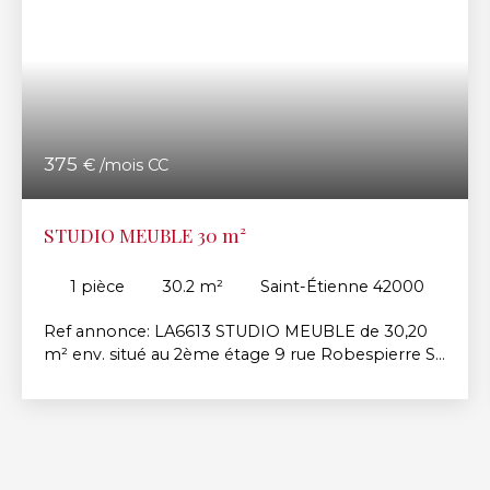
375
€ /mois CC
STUDIO MEUBLE 30 m²
1
pièce
30.2
m²
Saint-Étienne 42000
Ref annonce: LA6613 STUDIO MEUBLE de 30,20
m² env. situé au 2ème étage 9 rue Robespierre ST
ETIENNE BELLEVUE dans copro entretenue et
sécurisée, proche FAC Tréfilerie et toutes
commodités (commerces, transports, accès
autoroute). Hall d'entrée avec placard, coin cuisine
équipé (plaques vitro, frigo, hotte, MO, éléments