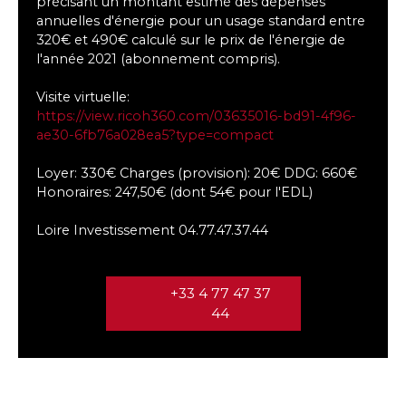
précisant un montant estimé des dépenses
annuelles d'énergie pour un usage standard entre
320€ et 490€ calculé sur le prix de l'énergie de
l'année 2021 (abonnement compris).
Visite virtuelle:
https://view.ricoh360.com/03635016-bd91-4f96-
ae30-6fb76a028ea5?type=compact
Loyer: 330€ Charges (provision): 20€ DDG: 660€
Honoraires: 247,50€ (dont 54€ pour l'EDL)
Loire Investissement 04.77.47.37.44
+33 4 77 47 37
44