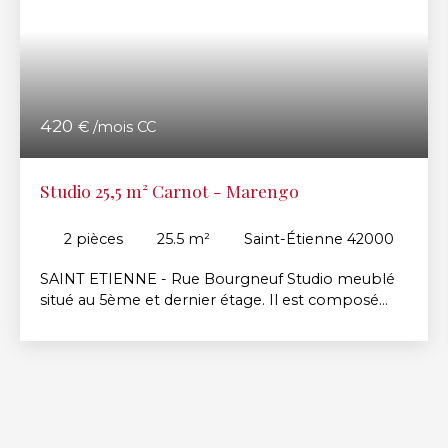
420
€ /mois CC
Studio 25,5 m² Carnot - Marengo
2
pièces
25.5
m²
Saint-Étienne 42000
SAINT ETIENNE - Rue Bourgneuf Studio meublé
situé au 5ème et dernier étage. Il est composé
d'une pièce à vivre avec kitchenette équipée, une
salle de douche refaite à neuf, un toilette,
chauffage individuel électrique. Loyer mensuel
400 € + 20 € de charges. Dépôt de garantie 800
€. Honoraires d'agence 300 € comprenant les
visites, la constitution du dossier, la rédaction du
bail et l'état des lieux. Contacter Florian LAVAL au