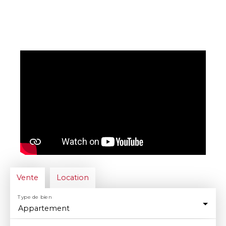
Vente
Location
Type de bien
Appartement