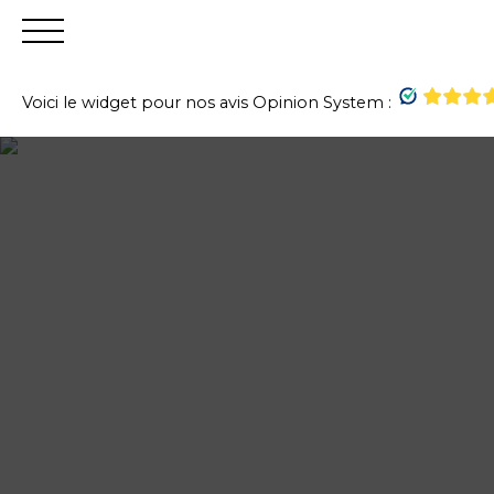
Voici le widget pour nos avis Opinion System :
Accueil
Acheter
Vendre
Louer
Financer
Gest
Estimation