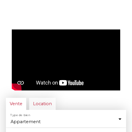
Vente
Location
Type de bien
Appartement