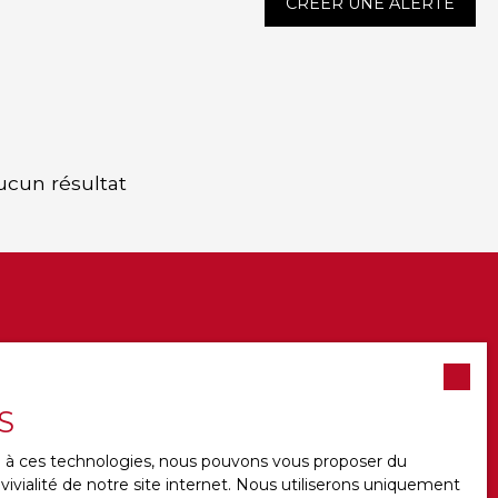
CRÉER UNE ALERTE
ucun résultat
scing elit.
S
end sem.
et.
ce à ces technologies, nous pouvons vous proposer du
ivialité de notre site internet. Nous utiliserons uniquement