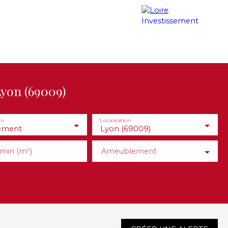
Contact
Nos honoraires
Blog
yon (69009)
en
Localisation
ement
Lyon (69009)
 min (m²)
Ameublement