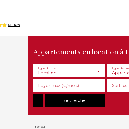
ion
Gérer mon patrimoine
Syndic
Espace clients
Appartements en location à L
Type d'offre
Type de bi
Location
Appart
Loyer max (€/mois)
Surface
Rechercher
Trier par