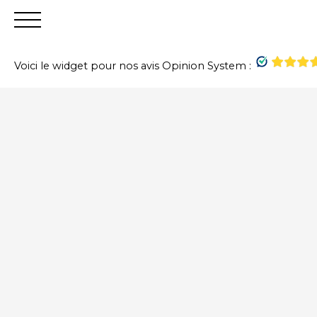
Voici le widget pour nos avis Opinion System :
Accueil
Acheter
Vendre
Louer
Financer
Gest
+
−
Estimation