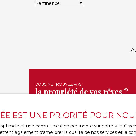
Pertinence
A
VOUS NE TROUVEZ PAS
la propriété de vos rêves ?
Lorem ipsum dolor sit amet, consectetur adipi
VÉE EST UNE PRIORITÉ POUR NOU
In dui ex, fringilla eu velit vitae, fringilla eleif
Aliquam aliquam ante orci, a mattis ex facilisis 
ce optimale et une communication pertinente sur notre site. Gra
In at tristique purus.
ttent également d'améliorer la qualité de nos services et la conv