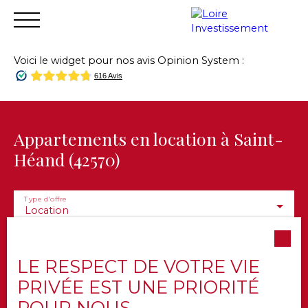
Voici le widget pour nos avis Opinion System :
Accueil
Acheter
Vendre
Louer
Financer
Gest
Estimation
Appartements en location à Saint-
Héand (42570)
Type d'offre
Location
Type de bien
Appartement
LE RESPECT DE VOTRE VIE
Localisation
Saint-Héand (42570)
PRIVÉE EST UNE PRIORITÉ
POUR NOUS