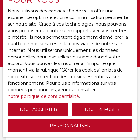
Loyer max (€/mois)
Nous utilisons des cookies afin de vous offrir une
expérience optimale et une communication pertinente
Surface min (m²)
sur notre site. Grace à ces technologies, nous pouvons
vous proposer du contenu en rapport avec vos centres
Ameublement
d'intérêt. Ils nous permettent également d'améliorer la
qualité de nos services et la convivialité de notre site
internet. Nous utiliserons uniquement les données
Rechercher
personnelles pour lesquelles vous avez donné votre
accord. Vous pouvez les modifier à n'importe quel
moment via la rubrique ″Gérer les cookies″ en bas de
notre site, à l'exception des cookies essentiels à son
Trier par
CRÉER UNE ALERTE
fonctionnement. Pour plus d'informations sur vos
Pertinence
données personnelles, veuillez consulter
notre politique de confidentialité
.
TOUT ACCEPTER
TOUT REFUSER
PERSONNALISER