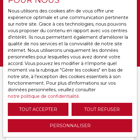
Loyer max (€/mois)
Nous utilisons des cookies afin de vous offrir une
expérience optimale et une communication pertinente
Surface min (m²)
sur notre site. Grace à ces technologies, nous pouvons
vous proposer du contenu en rapport avec vos centres
Ameublement
d'intérêt. Ils nous permettent également d'améliorer la
qualité de nos services et la convivialité de notre site
internet. Nous utiliserons uniquement les données
Rechercher
personnelles pour lesquelles vous avez donné votre
accord. Vous pouvez les modifier à n'importe quel
moment via la rubrique ″Gérer les cookies″ en bas de
notre site, à l'exception des cookies essentiels à son
Trier par
CRÉER UNE ALERTE
fonctionnement. Pour plus d'informations sur vos
Pertinence
données personnelles, veuillez consulter
notre politique de confidentialité
.
TOUT ACCEPTER
TOUT REFUSER
PERSONNALISER