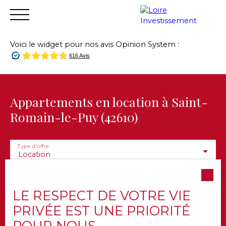
Voici le widget pour nos avis Opinion System :
Accueil
Acheter
Vendre
Louer
Financer
Gest
Estimation
Appartements en location à Saint-
Romain-le-Puy (42610)
Type d'offre
Location
Type de bien
Appartement
LE RESPECT DE VOTRE VIE
Localisation
Saint-Romain-le-Puy (42610)
PRIVÉE EST UNE PRIORITÉ
POUR NOUS