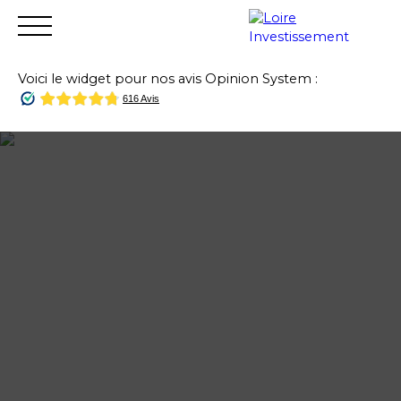
Voici le widget pour nos avis Opinion System :
Accueil
Acheter
Vendre
Louer
Financer
Gest
Estimation