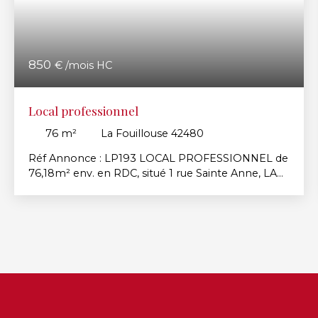
850
€ /mois HC
Local professionnel
76
m²
La Fouillouse 42480
Réf Annonce : LP193 LOCAL PROFESSIONNEL de
76,18m² env. en RDC, situé 1 rue Sainte Anne, LA
FOUILLOUSE, implanté au sein de la MAISON DE
LA SANTE, accès PMR. A proximité des axes
autoroutiers et du centre-ville, stationnement
facile. Local professionnel en très bon état
composé d'une grande pièce ouverte lumineuse
et deux placards fermés. Libre de suite. Visite
virtuelle : https://view. ricoh360. com/65cdc7dc-
75e9-463b-8a66-2d1d76a1c03c Loyer: 850€ HT,
Charges: 280€ (provision entretien des communs,