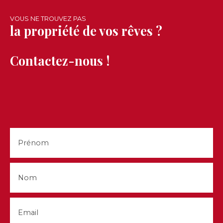
ascenseur, sécurité + électricité, eau) DDG: 1700€
Honoraires: 594,75€ TTC Loire Investissement 04.
VOUS NE TROUVEZ PAS
77. 47. 37. 44
la propriété de vos rêves ?
Contactez-nous !
Prénom
Nom
Email