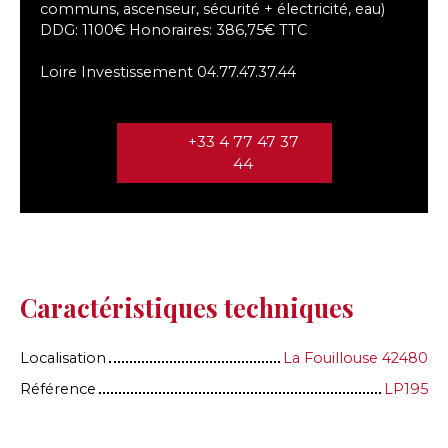
communs, ascenseur, sécurité + électricité, eau)
DDG: 1100€ Honoraires: 386,75€ TTC
Loire Investissement 04.77.47.37.44
+33 4 77 47 37
44
Caractéristiques techniques
Localisation
La Fouillouse 42480
Référence
LP195