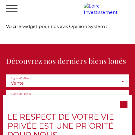
Voici le widget pour nos avis Opinion System :
Accueil
Acheter
Vendre
Louer
Financer
Gest
Estimation
Découvrez nos derniers biens loués
Type d'offre
Vente
Type de bien
Appartement
Localisation
LE RESPECT DE VOTRE VIE
PRIVÉE EST UNE PRIORITÉ
Budget max (€)
POUR NOUS