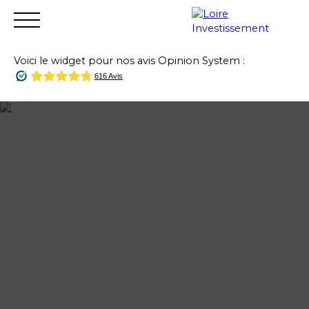
Voici le widget pour nos avis Opinion System :
Accueil
Acheter
Vendre
Louer
Financer
Gest
Estimation