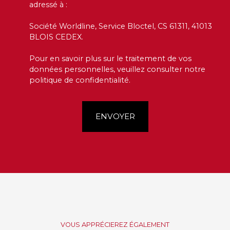
adressé à :
Société Worldline, Service Bloctel, CS 61311, 41013
BLOIS CEDEX.
Pour en savoir plus sur le traitement de vos
données personnelles, veuillez consulter notre
politique de confidentialité
.
ENVOYER
VOUS APPRÉCIEREZ ÉGALEMENT