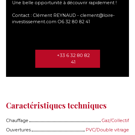
Une belle opportunité à découvrir rapidement !
Contact : Clément REYNAUD - clement@loire-
investissement.com O6 32 80 82 41
+33 6 32 80 82
41
Caractéristiques techniques
Chauffage
Gaz/Collectif
Ouvertures
PVC/Double vitrage