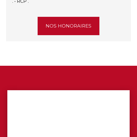
. • RCP .
NOS HONORAIRES