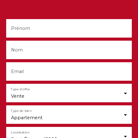
compris) Contact : Chantal DUPLOMB O6 34 43
20 87 chantal@loire-investissement. com RSAC
Saint-Etienne N° 923 219 281
Prénom
Nom
Email
Type d'offre
Vente
Type de bien
Appartement
Localisation