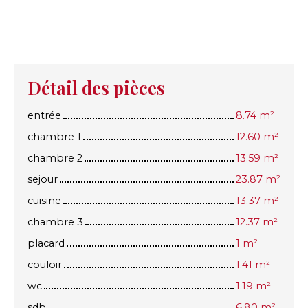
Détail des pièces
entrée
8.74 m²
chambre 1
12.60 m²
chambre 2
13.59 m²
sejour
23.87 m²
cuisine
13.37 m²
chambre 3
12.37 m²
placard
1 m²
couloir
1.41 m²
wc
1.19 m²
sdb
6.80 m²