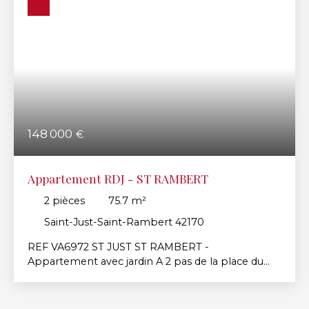
148 000
€
Appartement RDJ - ST RAMBERT
2
pièces
75.7
m²
Saint-Just-Saint-Rambert 42170
REF VA6972 ST JUST ST RAMBERT -
Appartement avec jardin A 2 pas de la place du
marché, du centre historique et de toutes les
commodités de St Rambert, découvrez cet
appartement idéalement situé. Il a une superficie