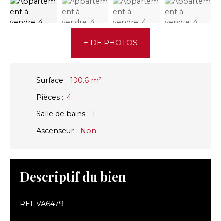
+ DE PHOTOS
Surface
:
100.6
m²
Pièces
:
4
Salle de bains
:
1
Ascenseur
:
Non
Descriptif du bien
REF VA6479