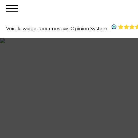
Voici le widget pour nos avis Opinion System :
Accueil
Acheter
Vendre
Louer
Financer
Gest
Estimation