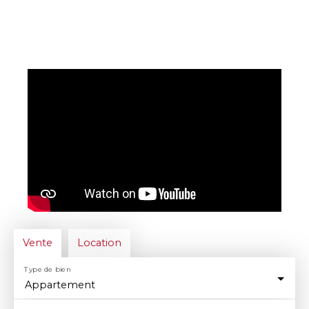
Vente
Location
Type de bien
Appartement