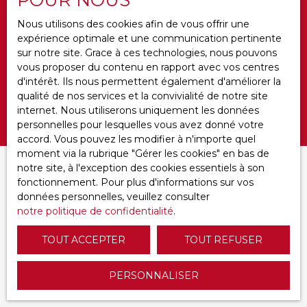
Budget max (€)
Nous utilisons des cookies afin de vous offrir une
expérience optimale et une communication pertinente
Surface min (m²)
sur notre site. Grace à ces technologies, nous pouvons
vous proposer du contenu en rapport avec vos centres
Ameublement
d'intérêt. Ils nous permettent également d'améliorer la
qualité de nos services et la convivialité de notre site
internet. Nous utiliserons uniquement les données
Rechercher
personnelles pour lesquelles vous avez donné votre
accord. Vous pouvez les modifier à n'importe quel
moment via la rubrique ″Gérer les cookies″ en bas de
notre site, à l'exception des cookies essentiels à son
Trier par
CRÉER UNE ALERTE
fonctionnement. Pour plus d'informations sur vos
Pertinence
données personnelles, veuillez consulter
notre politique de confidentialité
.
TOUT ACCEPTER
TOUT REFUSER
PERSONNALISER
Aucun résultat