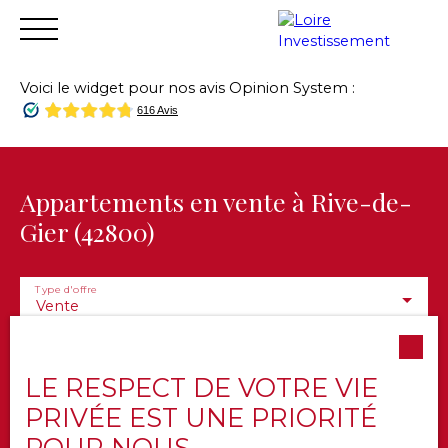
Voici le widget pour nos avis Opinion System :
Accueil
Acheter
Vendre
Louer
Financer
Gest
Estimation
Appartements en vente à Rive-de-
Gier (42800)
Type d'offre
Vente
Type de bien
Appartement
LE RESPECT DE VOTRE VIE
Localisation
Rive-de-Gier (42800)
PRIVÉE EST UNE PRIORITÉ
POUR NOUS