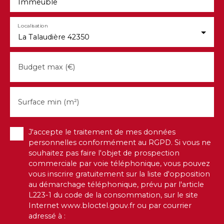
700€ euros charges comprises dont 120€ de
Immeuble
charges avec place de stationnement-A gauche:
Appartement T3 73,39m2 avec balcon, Chauffage
Localisation
collectif gaz à condensation. Huisseries double
La Talaudière 42350
vitrage volets manuels - DPE: E - Montant estimé
des dépenses annuelles d'énergie pour un usage
standard : entre 1650€ et 2280€ par an. Prix
Budget max (€)
moyens des énergies indexés sur l'année 2021,
2022,2023 (abonnements compris). Loué à 700€
euros charges comprises dont 120€ de
Surface min (m²)
charges Parties communes : Dégagement
donnant accès à 4 caves3 garagesInformations
complémentaires : Taxe foncière : 5350€Atouts :
J'accepte le traitement de mes données
Quartier en mutation avec attractivitéTransports,
personnelles conformément au RGPD. Si vous ne
écoles, commerces accessibles à piedIdéal pour
souhaitez pas faire l'objet de prospection
du locatif traditionnel ou meublé Une opportunité
commerciale par voie téléphonique, vous pouvez
à ne pas manquer pour les investisseurs avisés !
vous inscrire gratuitement sur la liste d'opposition
Pour plus d’informations ou organiser une visite,
au démarchage téléphonique, prévu par l'article
contactez : Arnaud CHEVALIER06 30 20 82
L223-1 du code de la consommation, sur le site
42RSAC 893 393 728 – Tribunal de Commerce de
Internet www.bloctel.gouv.fr ou par courrier
Saint-ÉtienneLoire Investissement – Saint-Étienne
adressé à :