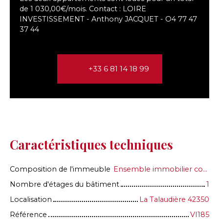
de 1 030,00€/mois. Contact : LOIRE
INVESTISSEMENT - Anthony JACQUET - O4 77 47
37 44
+33 6 81 14 18 99
Caractéristiques techniques
Composition de l'immeuble
Ensemble immobilier composé de deux appartements de 48M2 dont un avec terrasse. Un atelier de 110m2 transformable en habitation. Terrain autour de 704m2 (Stationnement & jardin).
Nombre d'étages du bâtiment
1
Localisation
La Talaudière 42350
Référence
VI185