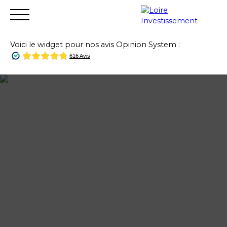
Voici le widget pour nos avis Opinion System :
Accueil
Acheter
Vendre
Louer
Financer
Gest
Estimation