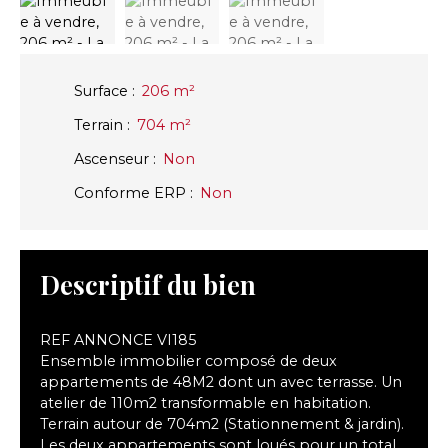
Surface
:
206
m²
Terrain
:
704
m²
Ascenseur
:
Non
Conforme ERP
:
Non
Descriptif du bien
REF ANNONCE VI185
Ensemble immobilier composé de deux
appartements de 48M2 dont un avec terrasse. Un
atelier de 110m2 transformable en habitation.
Terrain autour de 704m2 (Stationnement & jardin).
Les deux appartements sont loués pour un total