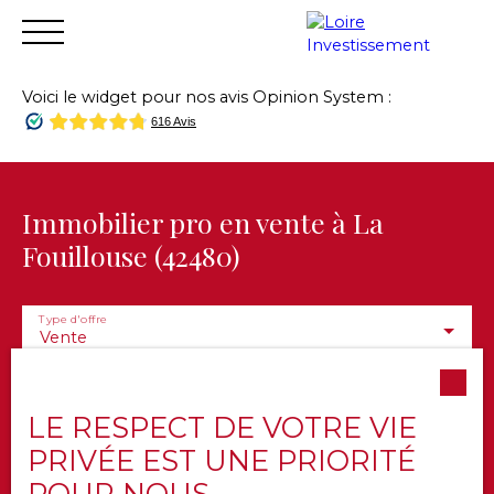
Voici le widget pour nos avis Opinion System :
Accueil
Acheter
Vendre
Louer
Financer
Gest
Estimation
Immobilier pro en vente à La
Fouillouse (42480)
Type d'offre
Vente
Type de bien
Immobilier Pro
LE RESPECT DE VOTRE VIE
Localisation
La Fouillouse (42480)
PRIVÉE EST UNE PRIORITÉ
POUR NOUS