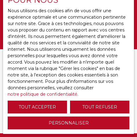
Budget max (€)
Nous utilisons des cookies afin de vous offrir une
expérience optimale et une communication pertinente
Surface min (m²)
sur notre site. Grace à ces technologies, nous pouvons
vous proposer du contenu en rapport avec vos centres
Rechercher
d'intérêt. Ils nous permettent également d'améliorer la
qualité de nos services et la convivialité de notre site
internet. Nous utiliserons uniquement les données
personnelles pour lesquelles vous avez donné votre
Trier par
accord. Vous pouvez les modifier à n'importe quel
CRÉER UNE ALERTE
Pertinence
moment via la rubrique ″Gérer les cookies″ en bas de
notre site, à l'exception des cookies essentiels à son
fonctionnement. Pour plus d'informations sur vos
données personnelles, veuillez consulter
notre politique de confidentialité
.
TOUT ACCEPTER
TOUT REFUSER
Aucun résultat
PERSONNALISER