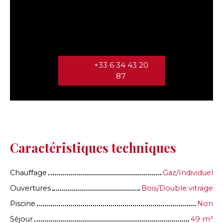
+33 6 34 43 20
87
Caractéristiques techniques
Chauffage
Gaz/Individuel
Ouvertures
Bois/Double vitrage
Piscine
Non
Séjour
49
m²