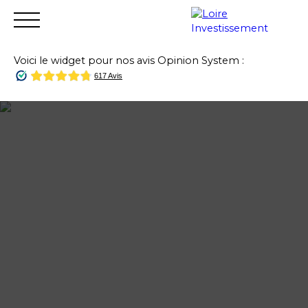
Voici le widget pour nos avis Opinion System :
Accueil
Acheter
Vendre
Louer
Financer
Gest
Estimation