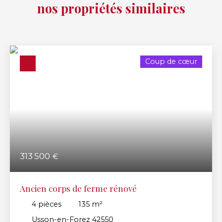
nos propriétés similaires
Coup de cœur
313 500
€
Ancien corps de ferme rénové
4
pièces
135
m²
Usson-en-Forez 42550