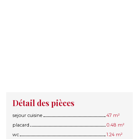
Détail des pièces
sejour cuisine
47 m²
placard
0.48 m²
wc
1.24 m²