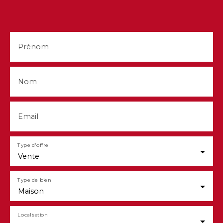
terrasse couverte ainsi que d'une bâtisse attenante
offrant de nombreuses possibilités de stockage,
d'atelier ou d'aménagement selon vos besoins.
Aucun gros travaux n'est à prévoir. Seule une
remise au goût du jour pourra être envisagée
Prénom
selon vos envies. Un bien entretenu, avec de
belles prestations et un environnement agréable.
Contact : Justine PEYRON - O6 44 07 71 58 -
Nom
LOIRE INVESTISSEMENT SAINT-JUST-SAINT-
RAMBERT - Agent commercial indépendant -
RSAC 851 442 350
Email
Type d'offre
Vente
Type de bien
Maison
Localisation