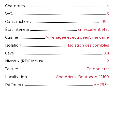
Chambres
4
WC
3
Construction
1994
État intérieur
En excellent état
Cuisine
Aménagée et équipée/Américaine
Isolation
Isolation des combles
Cave
Oui
Niveaux (RDC inclus)
2
Toiture
En bon état
Localisation
Andrézieux-Bouthéon 42160
Référence
VM2934