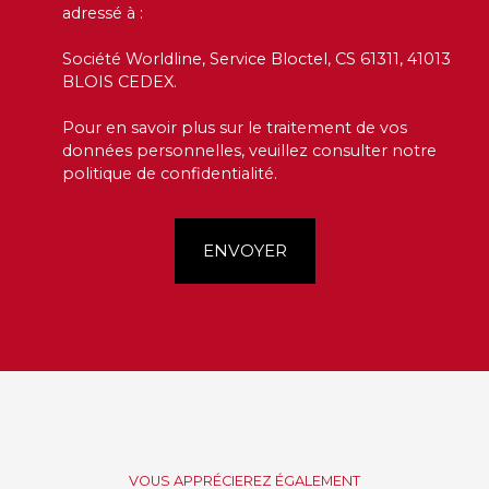
adressé à :
Société Worldline, Service Bloctel, CS 61311, 41013
BLOIS CEDEX.
Pour en savoir plus sur le traitement de vos
données personnelles, veuillez consulter notre
politique de confidentialité
.
ENVOYER
VOUS APPRÉCIEREZ ÉGALEMENT