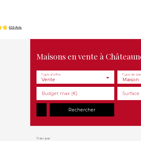
ion
Gérer mon patrimoine
Syndic
Espace clients
Maisons en vente à Châteaun
Type d'offre
Type de bi
Vente
Maison
Budget max (€)
Surface
Rechercher
Trier par