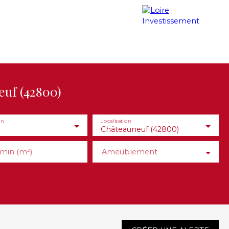
Contact
Nos honoraires
Blog
euf (42800)
en
Localisation
Châteauneuf (42800)
 min (m²)
Ameublement