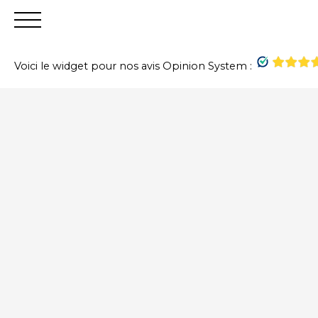
Voici le widget pour nos avis Opinion System :
Accueil
Acheter
Vendre
Louer
Financer
Gest
+
−
Estimation