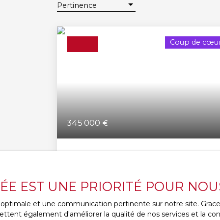
Pertinence
Coup de cœu
345 000
€
Maison familiale de 131,5 m² avec garag
et vue exceptionnelle
6
pièces
131.5
m²
VÉE EST UNE PRIORITÉ POUR NOU
Châteauneuf 42800
VM3020 CHÂTEAUNEUF – MAISON
ce optimale et une communication pertinente sur notre site. Gra
FAMILIALE AVEC VUE PANORAMIQUE
ttent également d'améliorer la qualité de nos services et la conv