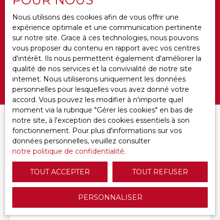
Budget max (€)
Nous utilisons des cookies afin de vous offrir une
expérience optimale et une communication pertinente
Surface min (m²)
sur notre site. Grace à ces technologies, nous pouvons
vous proposer du contenu en rapport avec vos centres
Ameublement
d'intérêt. Ils nous permettent également d'améliorer la
qualité de nos services et la convivialité de notre site
internet. Nous utiliserons uniquement les données
Rechercher
personnelles pour lesquelles vous avez donné votre
accord. Vous pouvez les modifier à n'importe quel
moment via la rubrique ″Gérer les cookies″ en bas de
notre site, à l'exception des cookies essentiels à son
Trier par
CRÉER UNE ALERTE
fonctionnement. Pour plus d'informations sur vos
Pertinence
données personnelles, veuillez consulter
notre politique de confidentialité
.
A voir absolument
TOUT ACCEPTER
TOUT REFUSER
PERSONNALISER