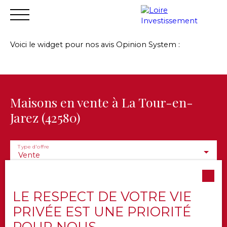
Voici le widget pour nos avis Opinion System :
Accueil
Acheter
Vendre
Louer
Financer
Gest
Estimation
Maisons en vente à La Tour-en-
Jarez (42580)
Type d'offre
Vente
Type de bien
Maison
LE RESPECT DE VOTRE VIE
Localisation
La Tour-en-Jarez (42580)
PRIVÉE EST UNE PRIORITÉ
POUR NOUS