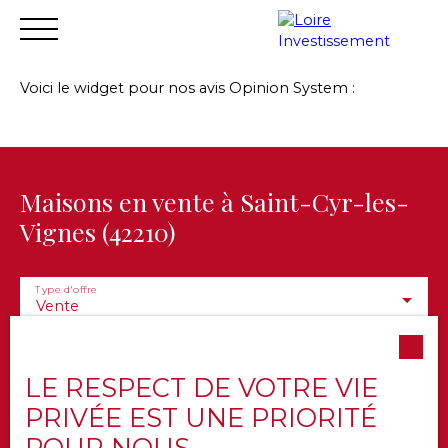
Voici le widget pour nos avis Opinion System :
Accueil
Acheter
Vendre
Louer
Financer
Gest
Estimation
Maisons en vente à Saint-Cyr-les-
Vignes (42210)
Type d'offre
Vente
Type de bien
Maison
LE RESPECT DE VOTRE VIE
Localisation
Saint-Cyr-les-Vignes (42210)
PRIVÉE EST UNE PRIORITÉ
POUR NOUS