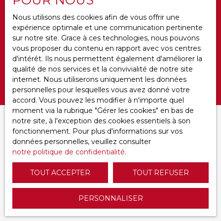
Budget max (€)
Nous utilisons des cookies afin de vous offrir une
expérience optimale et une communication pertinente
Surface min (m²)
sur notre site. Grace à ces technologies, nous pouvons
vous proposer du contenu en rapport avec vos centres
Ameublement
d'intérêt. Ils nous permettent également d'améliorer la
qualité de nos services et la convivialité de notre site
internet. Nous utiliserons uniquement les données
Rechercher
personnelles pour lesquelles vous avez donné votre
accord. Vous pouvez les modifier à n'importe quel
moment via la rubrique ″Gérer les cookies″ en bas de
notre site, à l'exception des cookies essentiels à son
Trier par
CRÉER UNE ALERTE
fonctionnement. Pour plus d'informations sur vos
Pertinence
données personnelles, veuillez consulter
notre politique de confidentialité
.
TOUT ACCEPTER
TOUT REFUSER
PERSONNALISER
Aucun résultat