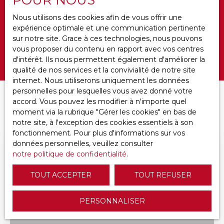
Budget max (€)
Nous utilisons des cookies afin de vous offrir une
expérience optimale et une communication pertinente
Surface min (m²)
sur notre site. Grace à ces technologies, nous pouvons
vous proposer du contenu en rapport avec vos centres
Rechercher
d'intérêt. Ils nous permettent également d'améliorer la
qualité de nos services et la convivialité de notre site
internet. Nous utiliserons uniquement les données
personnelles pour lesquelles vous avez donné votre
Trier par
accord. Vous pouvez les modifier à n'importe quel
CRÉER UNE ALERTE
Pertinence
moment via la rubrique ″Gérer les cookies″ en bas de
notre site, à l'exception des cookies essentiels à son
fonctionnement. Pour plus d'informations sur vos
données personnelles, veuillez consulter
Nouveauté
notre politique de confidentialité
.
TOUT ACCEPTER
TOUT REFUSER
PERSONNALISER