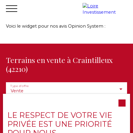
Voici le widget pour nos avis Opinion System :
Accueil
Acheter
Vendre
Louer
Financer
Gest
Estimation
Terrains en vente à Craintilleux
(42210)
Type d'offre
Vente
Type de bien
Terrain
LE RESPECT DE VOTRE VIE
Localisation
Craintilleux (42210)
PRIVÉE EST UNE PRIORITÉ
POUR NOUS